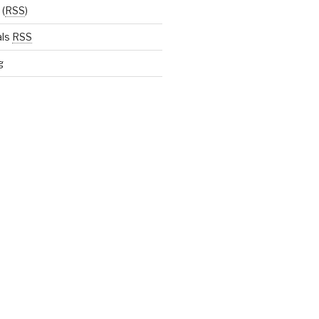
(
RSS
)
als
RSS
g