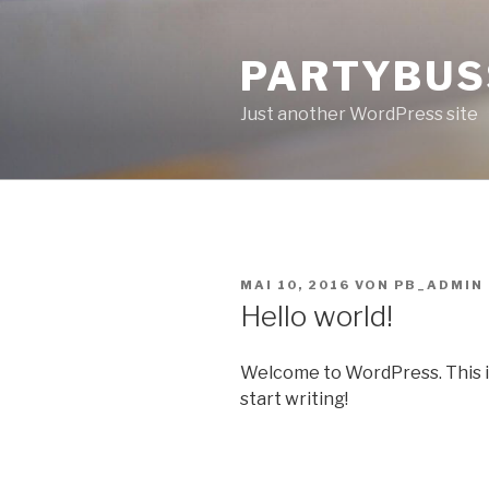
Zum
Inhalt
PARTYBUS
springen
Just another WordPress site
VERÖFFENTLICHT
MAI 10, 2016
VON
PB_ADMIN
AM
Hello world!
Welcome to WordPress. This is y
start writing!