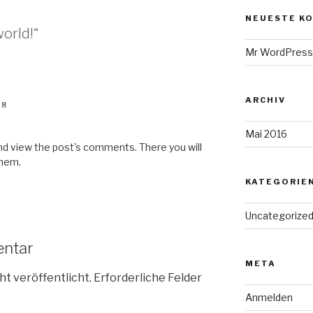
NEUESTE K
world!“
Mr WordPress
ARCHIV
HR
Mai 2016
and view the post's comments. There you will
them.
KATEGORIE
Uncategorize
entar
META
ht veröffentlicht.
Erforderliche Felder
Anmelden